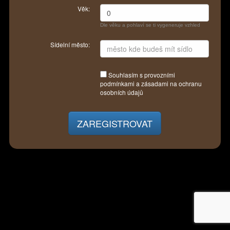
Věk:
Dle věku a pohlaví se ti vygeneruje vzhled
Sídelní město:
Souhlasím s
provozními
podmínkami
a
zásadami na ochranu
osobních údajů